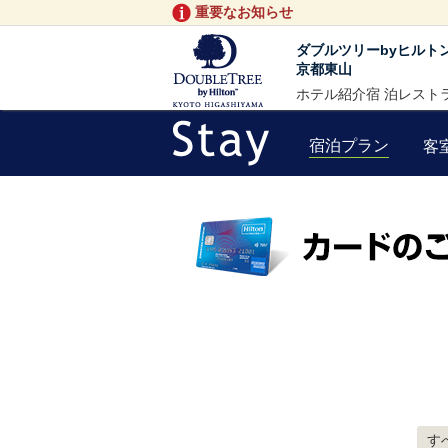
重要なお知らせ
ダブルツリーbyヒルト
京都東山
ホテル紹介
宿 泊
レスト
宿泊プラン
客
す