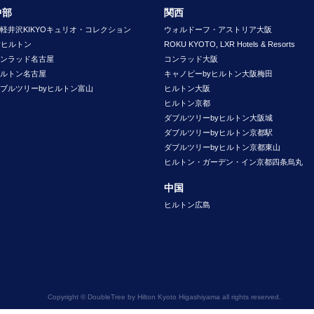
中部
関西
軽井沢KIKYOキュリオ・コレクション
ウォルドーフ・アストリア大阪
yヒルトン
ROKU KYOTO, LXR Hotels & Resorts
ンラッド名古屋
コンラッド大阪
ルトン名古屋
キャノピーbyヒルトン大阪梅田
ブルツリーbyヒルトン富山
ヒルトン大阪
ヒルトン京都
ダブルツリーbyヒルトン大阪城
ダブルツリーbyヒルトン京都駅
ダブルツリーbyヒルトン京都東山
ヒルトン・ガーデン・イン京都四条烏丸
中国
ヒルトン広島
Copyright © DoubleTree by Hilton Kyoto Higashiyama all rights reserved.