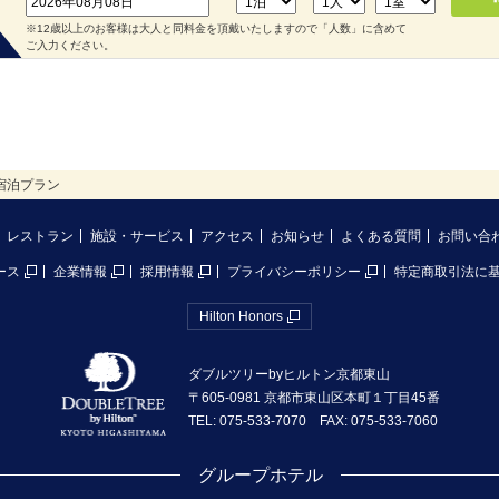
※12歳以上のお客様は大人と同料金を頂戴いたしますので「人数」に含めて
ご入力ください。
宿泊プラン
レストラン
施設・サービス
アクセス
お知らせ
よくある質問
お問い合
ース
企業情報
採用情報
プライバシーポリシー
特定商取引法に
Hilton Honors
ダブルツリーbyヒルトン京都東山
〒605-0981 京都市東山区本町１丁目45番
TEL: 075-533-7070 FAX: 075-533-7060
グループホテル